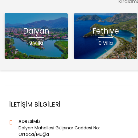
Kiralama
Dalyan
Fethiye
9 Villa
0 Villa
İLETİŞİM BİLGİLERİ
ADRESİMİZ
Dalyan Mahallesi Gülpınar Caddesi No:
Ortaca/Muğla