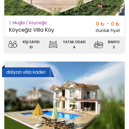
Muğla / Köyceğiz
0 ₺ - 0 ₺
Köyceğiz Villa Köy
Günlük Fiyat
KİŞİ SAYISI
YATAK ODASI
BANYO
10
4
3
dalyan villa kader