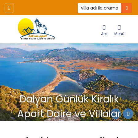
Ara
Menü
Dalyan Günlük Kiralık
Apart Daire ve Villalar