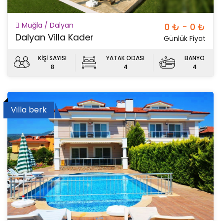
Muğla / Dalyan
0 ₺ - 0 ₺
Dalyan Villa Kader
Günlük Fiyat
KİŞİ SAYISI
YATAK ODASI
BANYO
8
4
4
Villa berk