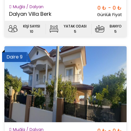
Muğla / Dalyan
0 ₺ - 0 ₺
Dalyan Villa Berk
Günlük Fiyat
KİŞİ SAYISI
YATAK ODASI
BANYO
10
5
5
Daire 9
Muğla / Dalyan
0 ₺ - 0 ₺