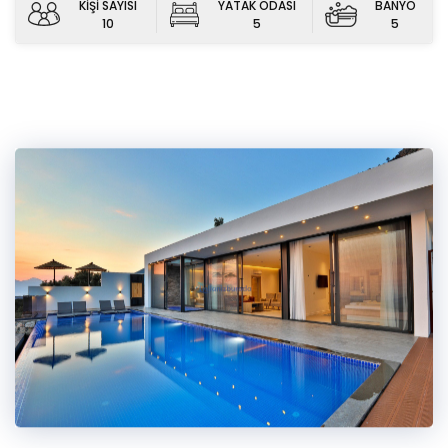
KİŞİ SAYISI
YATAK ODASI
BANYO
10
5
5