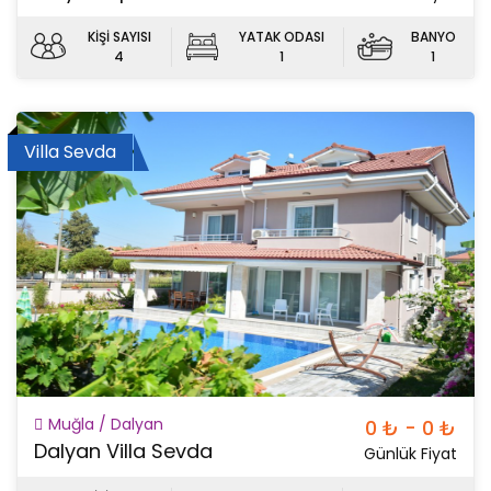
KİŞİ SAYISI
YATAK ODASI
BANYO
4
1
1
Villa Sevda
Muğla / Dalyan
0 ₺ - 0 ₺
Dalyan Villa Sevda
Günlük Fiyat