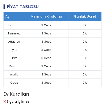
FİYAT TABLOSU
Ay
Minimum Kiralama
Günlük Ücret
Haziran
3 Gece
0 ₺
Temmuz
3 Gece
0 ₺
Ağustos
3 Gece
0 ₺
Eylül
3 Gece
0 ₺
Ekim
3 Gece
0 ₺
Kasım
3 Gece
0 ₺
Aralık
3 Gece
0 ₺
Ocak
3 Gece
0 ₺
Ev
Kuralları
Sigara İçilmez