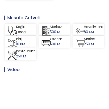
Mesafe
Cetveli
Sağlık
Merkez
Havalimanı
Ocağı
500 M
30 KM
1 KM
Plaj
Otogar
Market
10 KM
500 M
250 M
Restaurant
250 M
Video