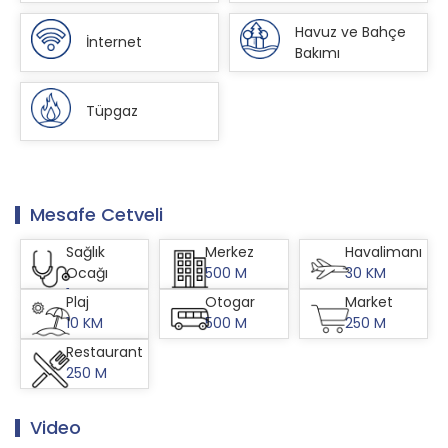
Havuz ve Bahçe
İnternet
Bakımı
Tüpgaz
Mesafe
Cetveli
Sağlık
Merkez
Havalimanı
Ocağı
500 M
30 KM
1 KM
Plaj
Otogar
Market
10 KM
500 M
250 M
Restaurant
250 M
Video